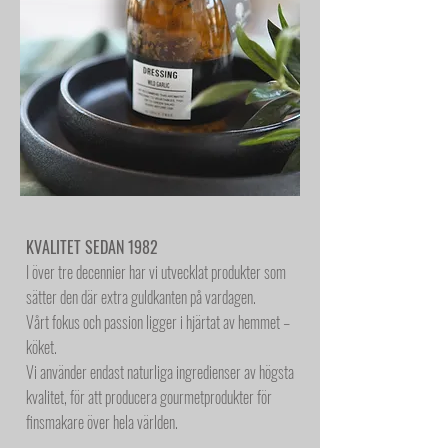
KVALITET SEDAN 1982
I över tre decennier har vi utvecklat produkter som
sätter den där extra guldkanten på vardagen.
Vårt fokus och passion ligger i hjärtat av hemmet –
köket.
Vi använder endast naturliga ingredienser av högsta
kvalitet, för att producera gourmetprodukter för
finsmakare över hela världen.