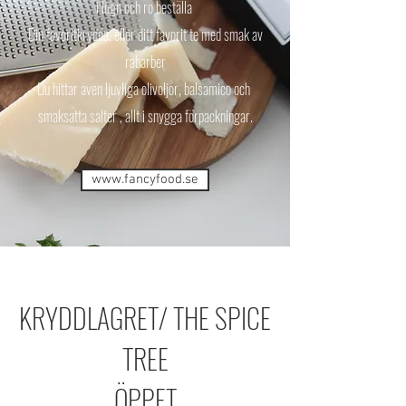
i lugn och ro beställa
Din favoritkrydda, eller ditt favorit te med smak av
rabarber
Du hittar även ljuvliga olivoljor, balsamico och
smaksatta salter , allt i snygga förpackningar.
www.fancyfood.se
KRYDDLAGRET/ THE SPICE
TREE
ÖPPET