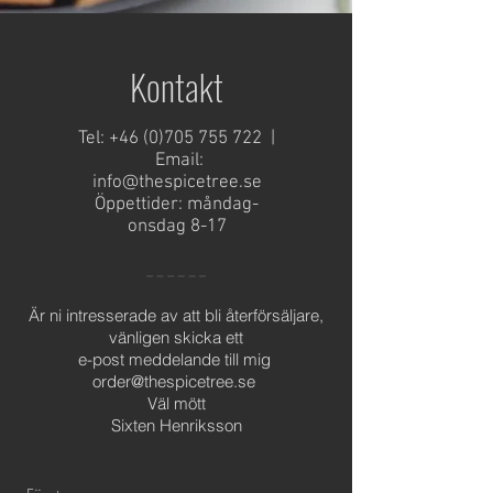
Kontakt
Tel:
+46 (0)705 755 722
|
Email:
info@thespicetree.se
Öppettider: måndag-
onsdag 8-17
Är ni intresserade av att bli återförsäljare,
vänligen skicka ett
e-post meddelande till mig
order@thespicetree.se
Väl mött
Sixten Henriksson