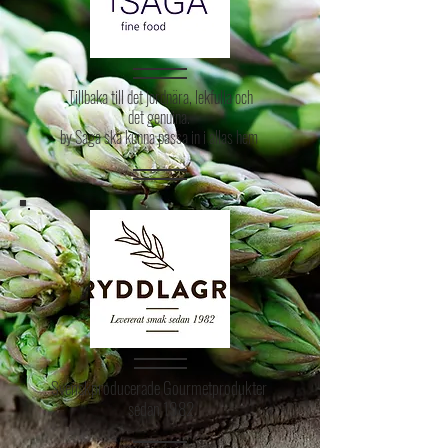
Tillbaka till det jordnära, lekfulla och
det genuina.
by Saga ska kunna passa in i allas hem
Svenskproducerade Gourmetprodukter
sedan 1982