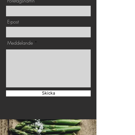
Företagsnamn
E-post
Meddelande
Skicka